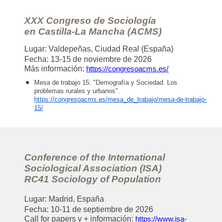
XXX Congreso de Sociología
en Castilla-La Mancha (ACMS)
Lugar:
Valdepeñas
, Ciudad Real (España)
Fecha
: 13-15 de noviembre de 2026
Más información
:
https://congresoacms.es/
Mesa de trabajo 15: "Demografía y Sociedad. Los
problemas rurales y urbanos".
https://congresoacms.es/mesa_de_trabajo/mesa-de-trabajo-
15/
Conference of the International
Sociological Association (ISA)
RC41 Sociology of Population
Lugar:
Madrid, España
Fecha
:
1
0-
11
de
septiembre
de 2026
Call for papers y + información
:
https://www.isa-